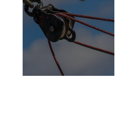
Cie Basinga // Sauve (30) - France //
cie[at]ciebasinga.com // + 33 (0)6 61 18 79 53