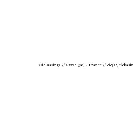
Cie Basinga // Sauve (30) - France // cie[at]ciebasin