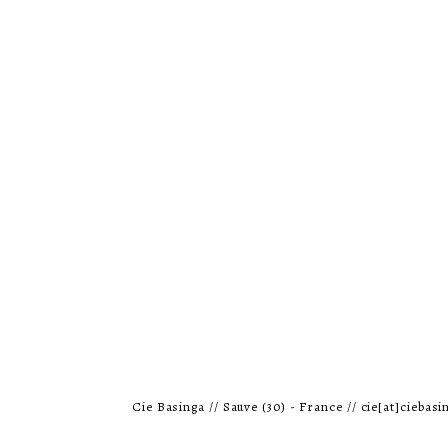
Cie Basinga // Sauve (30) - France // cie[at]ciebasin