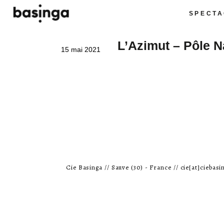
SPECTA
L’Azimut – Pôle N
15 mai 2021
Cie Basinga // Sauve (30) - France // cie[at]ciebasin