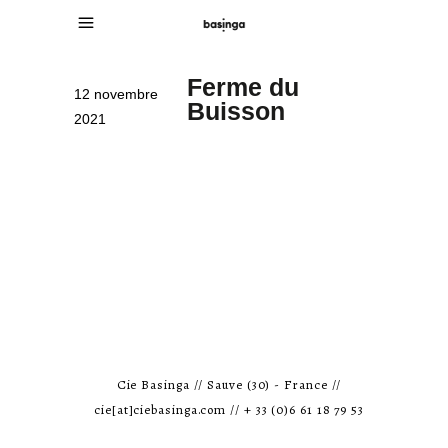
Ferme du
12 novembre
Buisson
2021
Cie Basinga // Sauve (30) - France //
cie[at]ciebasinga.com // + 33 (0)6 61 18 79 53