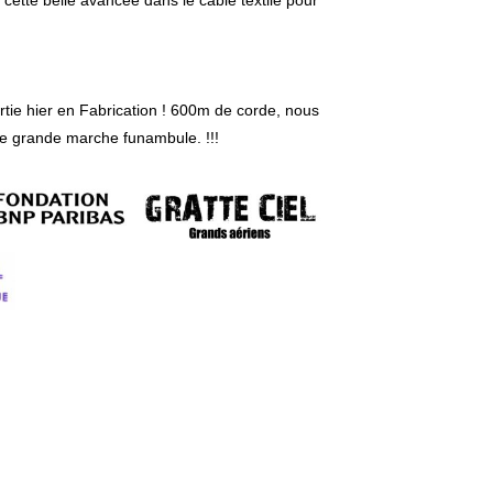
é cette belle avancée dans le câble textile pour
rtie hier en Fabrication ! 600m de corde, nous
le grande marche funambule. !!!